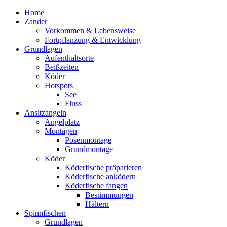
Home
Zander
Vorkommen & Lebensweise
Fortpflanzung & Entwicklung
Grundlagen
Aufenthaltsorte
Beißzeiten
Köder
Hotspots
See
Fluss
Ansitzangeln
Angelplatz
Montagen
Posenmontage
Grundmontage
Köder
Köderfische präparieren
Köderfische anködern
Köderfische fangen
Bestimmungen
Hältern
Spinnfischen
Grundlagen