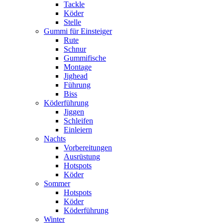
Tackle
Köder
Stelle
Gummi für Einsteiger
Rute
Schnur
Gummifische
Montage
Jighead
Führung
Biss
Köderführung
Jiggen
Schleifen
Einleiern
Nachts
Vorbereitungen
Ausrüstung
Hotspots
Köder
Sommer
Hotspots
Köder
Köderführung
Winter