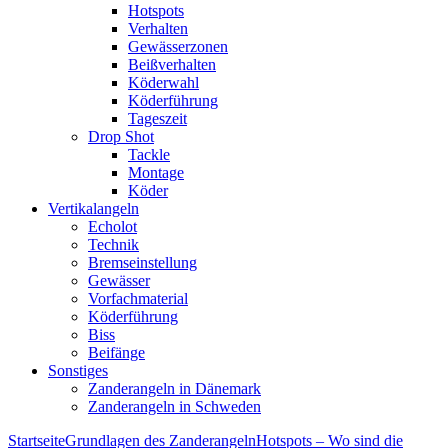
Hotspots
Verhalten
Gewässerzonen
Beißverhalten
Köderwahl
Köderführung
Tageszeit
Drop Shot
Tackle
Montage
Köder
Vertikalangeln
Echolot
Technik
Bremseinstellung
Gewässer
Vorfachmaterial
Köderführung
Biss
Beifänge
Sonstiges
Zanderangeln in Dänemark
Zanderangeln in Schweden
Startseite
Grundlagen des Zanderangeln
Hotspots – Wo sind die