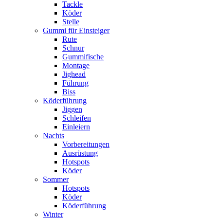
Tackle
Köder
Stelle
Gummi für Einsteiger
Rute
Schnur
Gummifische
Montage
Jighead
Führung
Biss
Köderführung
Jiggen
Schleifen
Einleiern
Nachts
Vorbereitungen
Ausrüstung
Hotspots
Köder
Sommer
Hotspots
Köder
Köderführung
Winter