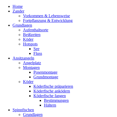
Home
Zander
Vorkommen & Lebensweise
Fortpflanzung & Entwicklung
Grundlagen
Aufenthaltsorte
Beißzeiten
Köder
Hotspots
See
Fluss
Ansitzangeln
Angelplatz
Montagen
Posenmontage
Grundmontage
Köder
Köderfische präparieren
Köderfische anködern
Köderfische fangen
Bestimmungen
Hältern
Spinnfischen
Grundlagen