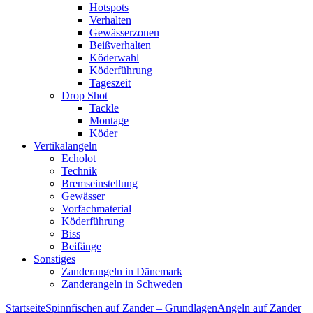
Hotspots
Verhalten
Gewässerzonen
Beißverhalten
Köderwahl
Köderführung
Tageszeit
Drop Shot
Tackle
Montage
Köder
Vertikalangeln
Echolot
Technik
Bremseinstellung
Gewässer
Vorfachmaterial
Köderführung
Biss
Beifänge
Sonstiges
Zanderangeln in Dänemark
Zanderangeln in Schweden
Startseite
Spinnfischen auf Zander – Grundlagen
Angeln auf Zander