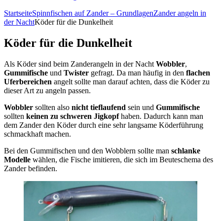
Startseite
Spinnfischen auf Zander – Grundlagen
Zander angeln in
der Nacht
Köder für die Dunkelheit
Köder für die Dunkelheit
Als Köder sind beim Zanderangeln in der Nacht
Wobbler
,
Gummifische
und
Twister
gefragt. Da man häufig in den
flachen
Uferbereichen
angelt sollte man darauf achten, dass die Köder zu
dieser Art zu angeln passen.
Wobbler
sollten also
nicht tieflaufend
sein und
Gummifische
sollten
keinen zu schweren Jigkopf
haben. Dadurch kann man
dem Zander den Köder durch eine sehr langsame Köderführung
schmackhaft machen.
Bei den Gummifischen und den Wobblern sollte man
schlanke
Modelle
wählen, die Fische imitieren, die sich im Beuteschema des
Zander befinden.