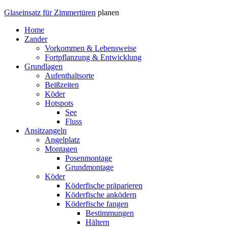
Glaseinsatz für Zimmertüren
planen
Home
Zander
Vorkommen & Lebensweise
Fortpflanzung & Entwicklung
Grundlagen
Aufenthaltsorte
Beißzeiten
Köder
Hotspots
See
Fluss
Ansitzangeln
Angelplatz
Montagen
Posenmontage
Grundmontage
Köder
Köderfische präparieren
Köderfische anködern
Köderfische fangen
Bestimmungen
Hältern