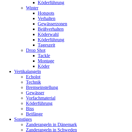
Köderführung
Winter
Hotspots
Verhalten
Gewässerzonen
Beißverhalten
Köderwahl
Köderführung
Tageszeit
Drop Shot
Tackle
Montage
Köder
Vertikalangeln
Echolot
Technik
Bremseinstellung
Gewässer
Vorfachmaterial
Köderführung
Biss
Beifänge
Sonstiges
Zanderangeln in Dänemark
Zanderangeln in Schweden