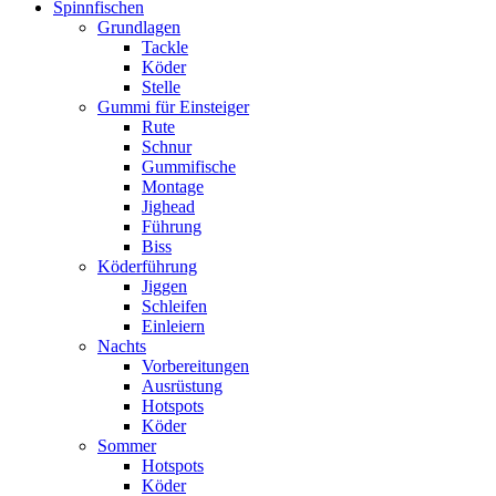
Spinnfischen
Grundlagen
Tackle
Köder
Stelle
Gummi für Einsteiger
Rute
Schnur
Gummifische
Montage
Jighead
Führung
Biss
Köderführung
Jiggen
Schleifen
Einleiern
Nachts
Vorbereitungen
Ausrüstung
Hotspots
Köder
Sommer
Hotspots
Köder