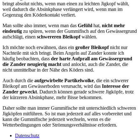
bringt absolut nichts, wenn man einen zu leichten Jigkopf wählt,
weil dadurch die Absinkphase verlängert wird, wenn man im
Gegenzug den Köderkontakt verliert.
Man sollte also immer, wenn man das
Gefühl
hat,
nicht mehr
eindeutig
zu spüren, wenn der Gummifisch auf den Gewässergrund
aufschlägt, einen
schwereren Bleikopf
wählen.
Ich möchte noch erwähnen, dass ein
großer Bleikopf
nicht nur
Nachteile mit sich bringt. Beim Angeln auf Zander konnte ich
häufig beobachten, dass
der harte Aufprall am Gewässergrund
die Zander neugierig macht
und anlockt, auch die Zander, die
nicht unmittelbar in der Nähe des Köders sind.
Auch durch die
aufgewirbelte Partikelwolke
, die ein schwerer
Bleikopf am Gewässerboden verursacht, wird das
Interesse der
Zander geweckt
. Dadurch können gerade schwere Jigköpfe, trotz
der kürzeren Absinkphase, mehr Bisse bekommen.
Daher sollte man immer Gummifische mit unterschiedlich schweren
Jigköpfen mitführen. So ist man jederzeit auf alles vorbereitet und
kann die Gummifische jederzeit wechseln, wenn es die
Wetterbedingungen oder Strömungsverhältnisse erfordern.
Datenschutz