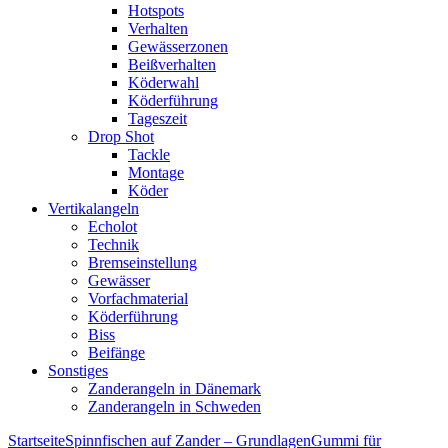
Hotspots
Verhalten
Gewässerzonen
Beißverhalten
Köderwahl
Köderführung
Tageszeit
Drop Shot
Tackle
Montage
Köder
Vertikalangeln
Echolot
Technik
Bremseinstellung
Gewässer
Vorfachmaterial
Köderführung
Biss
Beifänge
Sonstiges
Zanderangeln in Dänemark
Zanderangeln in Schweden
Startseite
Spinnfischen auf Zander – Grundlagen
Gummi für