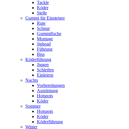
Tackle
Köder
Stelle
Gummi für Einsteiger
Rute
Schnur
Gummifische
Montage
Jighead
Führung
Biss
Köderführung
Jiggen
Schleifen
Einleiern
Nachts
Vorbereitungen
Ausrüstung
Hotspots
Köder
Sommer
Hotspots
Köder
Köderführung
Winter