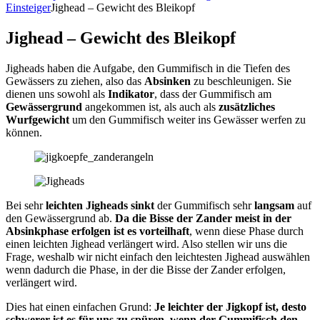
Einsteiger
Jighead – Gewicht des Bleikopf
Jighead – Gewicht des Bleikopf
Jigheads haben die Aufgabe, den Gummifisch in die Tiefen des
Gewässers zu ziehen, also das
Absinken
zu beschleunigen. Sie
dienen uns sowohl als
Indikator
, dass der Gummifisch am
Gewässergrund
angekommen ist, als auch als
zusätzliches
Wurfgewicht
um den Gummifisch weiter ins Gewässer werfen zu
können.
Bei sehr
leichten Jigheads
sinkt
der Gummifisch sehr
langsam
auf
den Gewässergrund ab.
Da die Bisse der Zander meist in der
Absinkphase erfolgen ist es vorteilhaft
, wenn diese Phase durch
einen leichten Jighead verlängert wird. Also stellen wir uns die
Frage, weshalb wir nicht einfach den leichtesten Jighead auswählen
wenn dadurch die Phase, in der die Bisse der Zander erfolgen,
verlängert wird.
Dies hat einen einfachen Grund:
Je leichter der Jigkopf ist, desto
schwerer ist es für uns zu spüren, wenn der Gummifisch den