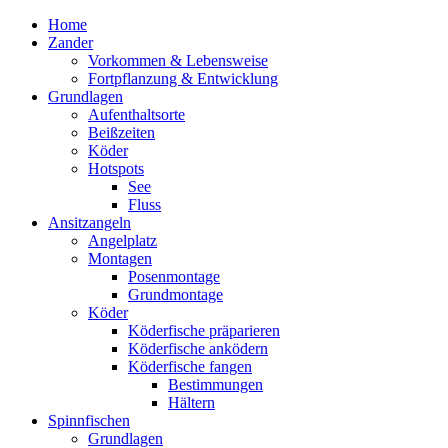
Home
Zander
Vorkommen & Lebensweise
Fortpflanzung & Entwicklung
Grundlagen
Aufenthaltsorte
Beißzeiten
Köder
Hotspots
See
Fluss
Ansitzangeln
Angelplatz
Montagen
Posenmontage
Grundmontage
Köder
Köderfische präparieren
Köderfische anködern
Köderfische fangen
Bestimmungen
Hältern
Spinnfischen
Grundlagen