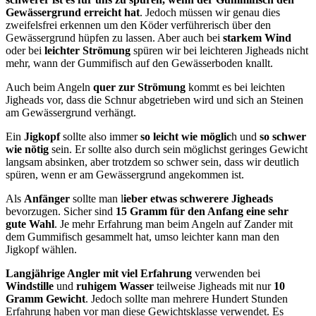
Gewässergrund erreicht hat
. Jedoch müssen wir genau dies
zweifelsfrei erkennen um den Köder verführerisch über den
Gewässergrund hüpfen zu lassen. Aber auch bei
starkem Wind
oder bei
leichter Strömung
spüren wir bei leichteren Jigheads nicht
mehr, wann der Gummifisch auf den Gewässerboden knallt.
Auch beim Angeln
quer zur Strömung
kommt es bei leichten
Jigheads vor, dass die Schnur abgetrieben wird und sich an Steinen
am Gewässergrund verhängt.
Ein
Jigkopf
sollte also immer
so leicht wie möglic
h und
so schwer
wie nötig
sein. Er sollte also durch sein möglichst geringes Gewicht
langsam absinken, aber trotzdem so schwer sein, dass wir deutlich
spüren, wenn er am Gewässergrund angekommen ist.
Als
Anfänger
sollte man l
ieber etwas schwerere Jigheads
bevorzugen. Sicher sind
15 Gramm für den Anfang eine sehr
gute Wahl
. Je mehr Erfahrung man beim Angeln auf Zander mit
dem Gummifisch gesammelt hat, umso leichter kann man den
Jigkopf wählen.
Langjährige Angler mit viel Erfahrung
verwenden bei
Windstille
und
ruhigem Wasser
teilweise Jigheads mit nur
10
Gramm Gewicht
. Jedoch sollte man mehrere Hundert Stunden
Erfahrung haben vor man diese Gewichtsklasse verwendet. Es