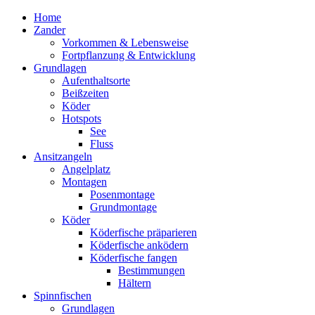
Home
Zander
Vorkommen & Lebensweise
Fortpflanzung & Entwicklung
Grundlagen
Aufenthaltsorte
Beißzeiten
Köder
Hotspots
See
Fluss
Ansitzangeln
Angelplatz
Montagen
Posenmontage
Grundmontage
Köder
Köderfische präparieren
Köderfische anködern
Köderfische fangen
Bestimmungen
Hältern
Spinnfischen
Grundlagen