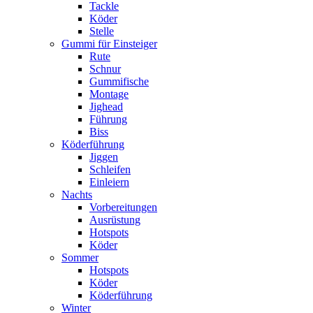
Tackle
Köder
Stelle
Gummi für Einsteiger
Rute
Schnur
Gummifische
Montage
Jighead
Führung
Biss
Köderführung
Jiggen
Schleifen
Einleiern
Nachts
Vorbereitungen
Ausrüstung
Hotspots
Köder
Sommer
Hotspots
Köder
Köderführung
Winter