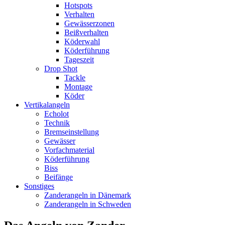
Hotspots
Verhalten
Gewässerzonen
Beißverhalten
Köderwahl
Köderführung
Tageszeit
Drop Shot
Tackle
Montage
Köder
Vertikalangeln
Echolot
Technik
Bremseinstellung
Gewässer
Vorfachmaterial
Köderführung
Biss
Beifänge
Sonstiges
Zanderangeln in Dänemark
Zanderangeln in Schweden