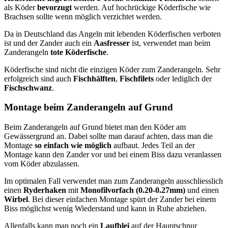
als Köder
bevorzugt
werden. Auf hochrückige Köderfische wie
Brachsen sollte wenn möglich verzichtet werden.
Da in Deutschland das Angeln mit lebenden Köderfischen verboten
ist und der Zander auch ein
Aasfresser
ist, verwendet man beim
Zanderangeln
tote Köderfische
.
Köderfische sind nicht die einzigen Köder zum Zanderangeln. Sehr
erfolgreich sind auch
Fischhälften
,
Fischfilets
oder lediglich der
Fischschwanz
.
Montage beim Zanderangeln auf Grund
Beim Zanderangeln auf Grund bietet man den Köder am
Gewässergrund an. Dabei sollte man darauf achten, dass man die
Montage
so einfach wie möglich
aufbaut. Jedes Teil an der
Montage kann den Zander vor und bei einem Biss dazu veranlassen
vom Köder abzulassen.
Im optimalen Fall verwendet man zum Zanderangeln ausschliesslich
einen
Ryderhaken
mit
Monofilvorfach (0.20-0.27mm)
und einen
Wirbel
. Bei dieser einfachen Montage spürt der Zander bei einem
Biss möglichst wenig Wiederstand und kann in Ruhe abziehen.
Allenfalls kann man noch ein
Laufblei
auf der Hauptschnur